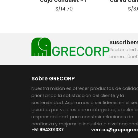
S/
14.70
S/
3
Suscríbete
Recibe ofert
correo. ¡Úne
Sobre GRECORP
Nuestra misión es ofrecer productos de calidad
priorizando la satisfacción del cliente y la
sostenibilidad. Aspiramos a ser líderes en el sec
guiados por valores como integridad, excelenc
responsabilidad, para construir relaciones de
confianza y mejorar la industria a nivel naciona
+51 994301337
ventas@grupogrec