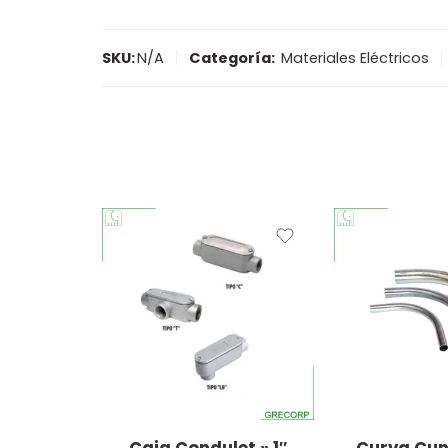
SKU:
N/A
Categoría:
Materiales Eléctricos
"LB"
"T"
"1/2"
"C"
"3/4"
Caja Condulet » 1″
Curva Cun