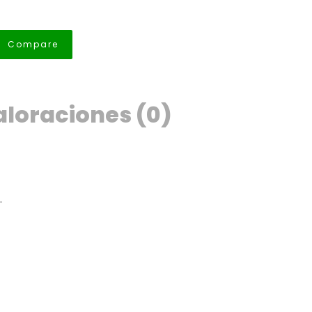
Compare
loraciones (0)
.