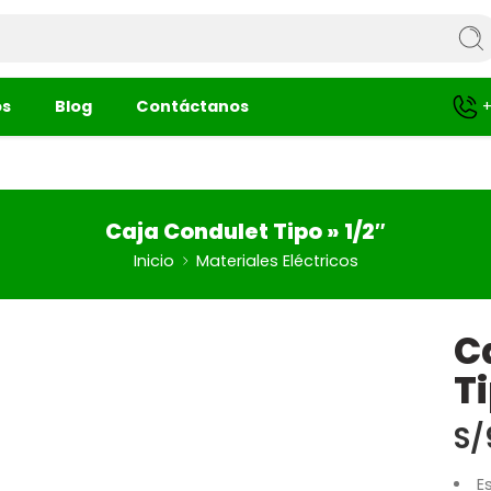
+
os
Blog
Contáctanos
Caja Condulet Tipo » 1/2″
Inicio
Materiales Eléctricos
C
Ti
S/
E