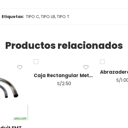
Etiquetas:
TIPO C
,
TIPO LB
,
TIPO T
"1/2"
Productos relacionados
"3/4"
1/2
"1"
3/4
Caja Rectangular Metalica 4X2
S/
1.0
S/
2.50
duit EMT