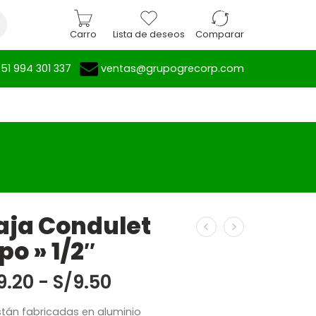
Iniciar sesión / Registrarse
Carro
Lista de deseos
Comparar
51 994 301 337
ventas@grupogrecorp.com
aja Condulet
po » 1/2″
9.20
-
S/
9.50
stán fabricadas en aluminio