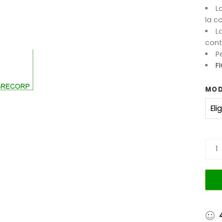
L
la c
L
cont
P
F
MOD