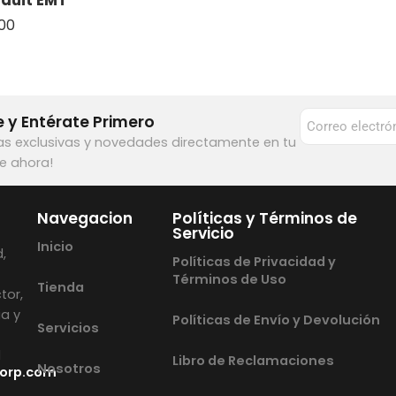
.00
 y Entérate Primero
as exclusivas y novedades directamente en tu
te ahora!
Navegacion
Políticas y Términos de
Servicio
Inicio
,
Políticas de Privacidad y
Términos de Uso
Tienda
tor,
ia y
Políticas de Envío y Devolución
Servicios
l
Libro de Reclamaciones
Nosotros
orp.com