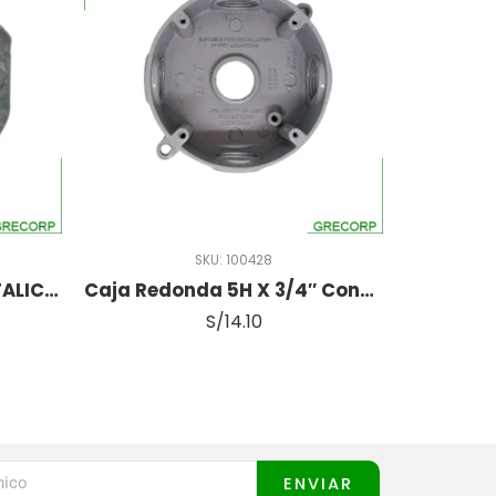
SKU:
100428
CAJA OCTAGONAL – METALICA – AGUJERO 1/2
Caja Redonda 5H X 3/4″ Conduit
S/
14.10
ENVIAR