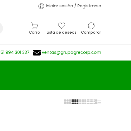
Iniciar sesión / Registrarse
Carro
Lista de deseos
Comparar
51 994 301 337
ventas@grupogrecorp.com