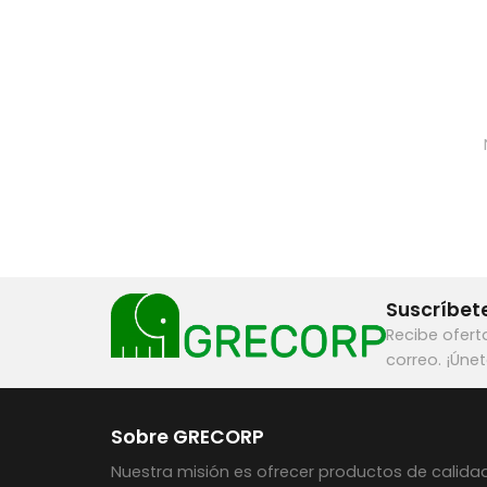
Suscríbete
Recibe ofert
correo. ¡Úne
Sobre GRECORP
Nuestra misión es ofrecer productos de calidad