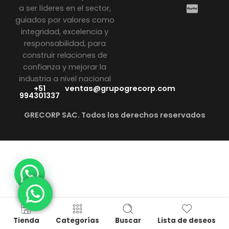
a ser líderes en el sector,
guiados por valores como
integridad, excelencia y
responsabilidad, para
construir relaciones de
confianza y mejorar la
industria a nivel nacional
+51
ventas@grupogrecorp.com
994301337
GRECORP SAC. Todos los derechos reservados
Tienda
Categorías
Buscar
Lista de deseos